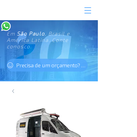
Em
São Paulo
, Brasil e
América Latina. Conte
conosco.
Precisa de um orçamento? Clique aqui!