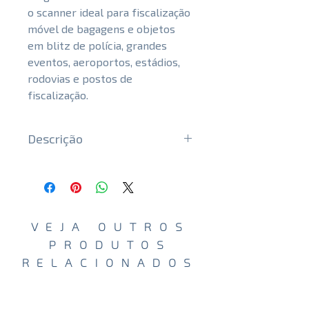
o scanner ideal para fiscalização
móvel de bagagens e objetos
em blitz de polícia, grandes
eventos, aeroportos, estádios,
rodovias e postos de
fiscalização.
Descrição
Mobile security and control
High quality automatic imaging
equipment, with suitable
dimensions for the inspection of
VEJA OUTROS
large and small items and an
PRODUTOS
automatic detection algorithm
RELACIONADOS
for threats such as drugs,
explosives and high-density
materials.