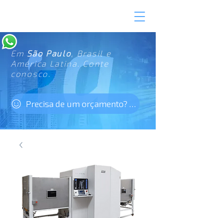
Em
São Paulo
, Brasil e
América Latina. Conte
conosco.
Precisa de um orçamento? Clique aqui!