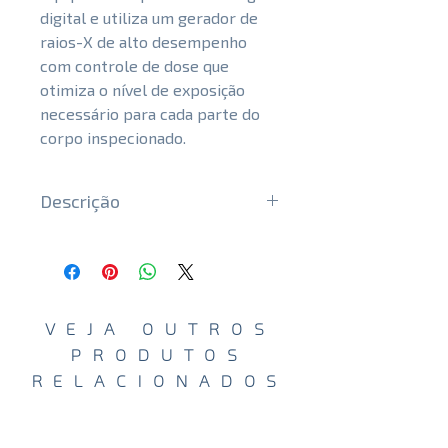
digital e utiliza um gerador de
raios-X de alto desempenho
com controle de dose que
otimiza o nível de exposição
necessário para cada parte do
corpo inspecionado.
Descrição
Easy and safe installation
Flatscan DV is self-contained
and does not require a special X-
ray room to operate. The
VEJA OUTROS
equipment provides a complete
PRODUTOS
and safe inspection without
RELACIONADOS
moving the inspected body.
Technical Differentials