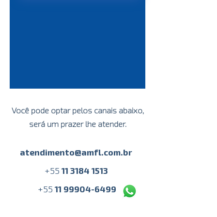
Você pode optar pelos canais abaixo,
será um prazer lhe atender.
atendimento@amfl.com.br
+
55
11 3184 1513
+55
11 99904-6499