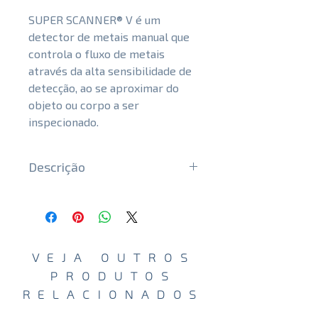
SUPER SCANNER® V é um
detector de metais manual que
controla o fluxo de metais
através da alta sensibilidade de
detecção, ao se aproximar do
objeto ou corpo a ser
inspecionado.
Descrição
Metais de diversas formas e
tamanhos sob inspeção rápida
Com a sensibilidade extrema
deste equipamento, pode-se
VEJA OUTROS
detectar itens metálicos de
PRODUTOS
pequeno porte no ato da
RELACIONADOS
inspeção, como pistolas, facas,
lâminas e estiletes, pequenas