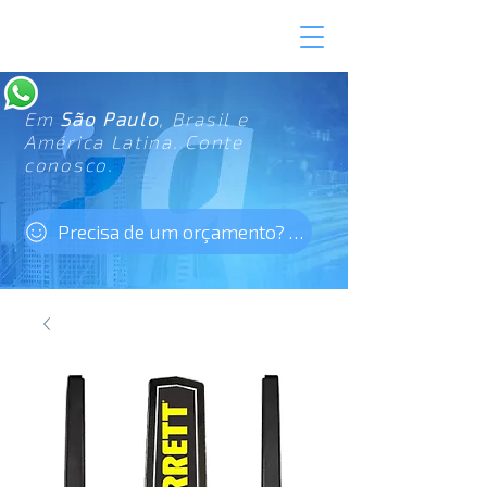
Em
São Paulo
, Brasil e
América Latina. Conte
conosco.
Precisa de um orçamento? Clique aqui!