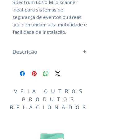
Spectrum 6040 M, o scanner
ideal para sistemas de
segurança de eventos ou áreas
que demandam alta mobilidade e
facilidade de instalação.
Descrição
Potencia del generador y calidad
de imagen
El Spectrum 6040M posee un
generador de rayos X de alta
VEJA OUTROS
potencia (180 kV operando a 170
PRODUTOS
kV) y produce automáticamente
RELACIONADOS
imágenes de alta calidad y
penetración que permiten
diferenciar los diferentes
materiales de manera rápida y
eficaz