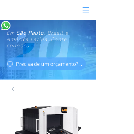
Em
São Paulo
, Brasil e
América Latina. Conte
conosco.
Precisa de um orçamento? Clique aqui!