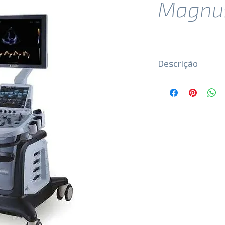
Magnu
Descrição
Principais Recurs
⦁ Imagem de Contr
⦁ Eco de Estresse
⦁ Panoscope com 
⦁ Elastografia
⦁ Auto Strain
⦁ Auto EF
⦁ 4D Pro (Qcut/Any
⦁ 4D Lumi
⦁ Panoscope
⦁ AMM
⦁ TDI