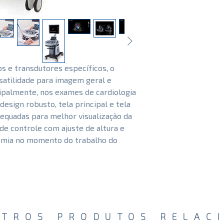
⦁ CW
⦁ CHI Contraste
⦁ VS Flow
⦁ Eco de estresse
⦁ Strain Rate
⦁ Auto SG
s e transdutores específicos, o
⦁ Auto EF
satilidade para imagem geral e
⦁ Transesofágico
ipalmente, nos exames de cardiologia
Tecnologias avanç
design robusto, tela principal e tela
recursos avançado
equadas para melhor visualização da
Elastografia e Con
de controle com ajuste de altura e
Design inovador.
P
omia no momento do trabalho do
otimizadas, tela t
permitindo a sua 
espaços.
Excelente qualida
avançados para rea
exames o Magnus 
UTROS PRODUTOS RELAC
de imagem excepc