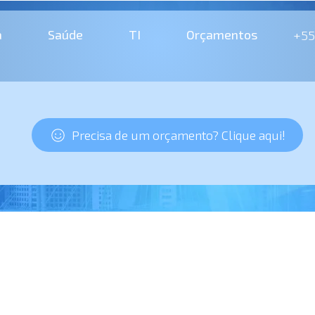
a
Saúde
TI
Orçamentos
+55
a
Precisa de um orçamento? Clique aqui!