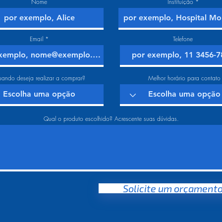
Nome
Instituição
Email
Telefone
ando deseja realizar a comprar?
Melhor horário para contato
Qual o produto escolhido? Acrescente suas dúvidas.
Solicite um orçament