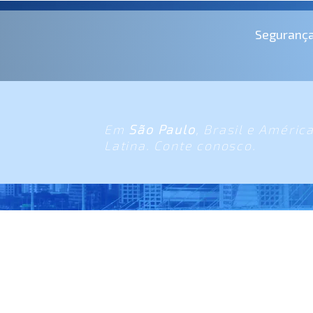
Seguranç
Em
São Paulo
, Brasil e Améric
Latina. Conte conosco.