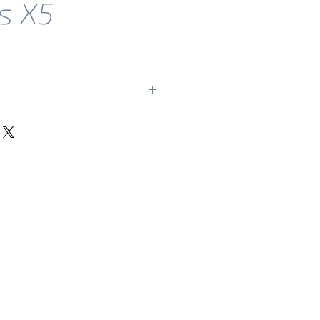
s X5
os
aste,
Color
 Cut, nSlice)