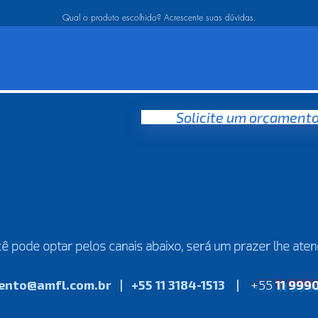
Qual o produto escolhido? Acrescente suas dúvidas.
Solicite um orçament
ê pode optar pelos canais abaixo, será um prazer lhe aten
ento@amfl.com.br
| +55 11 3184-1513 |
+55
11 999