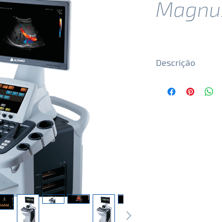
Magnu
Descrição
Detalhes do prod
O ultrassom Magn
de fácil manuseio,
fácil de ser reali
painel de control
rotação e tela to
maior conforto ao 
Dotado de um exc
imagens é capaz d
radiologia geral 
próstata, vascular
necessário para is