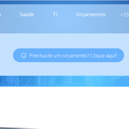
a
Saúde
TI
Orçamentos
+55
a
Precisa de um orçamento? Clique aqui!