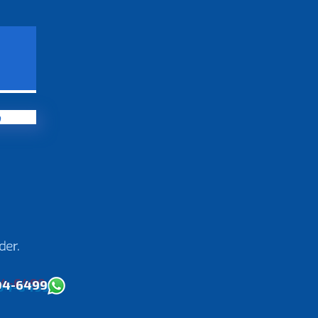
o
der.
04-6499