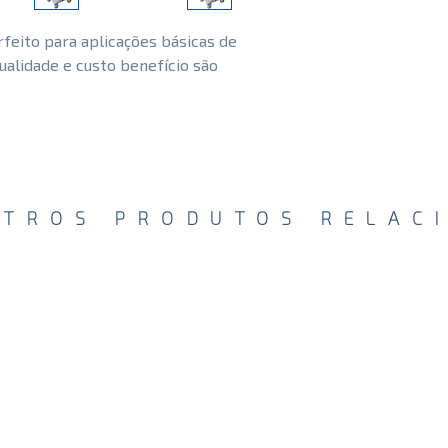
transdutores espec
Através de uma co
eito para aplicações básicas de
softwares para me
ualidade e custo benefício são
imagem, o Magnus
eficiência e excel
Principais Recurs
SR Nanoview
Xbeam
Auto-fit
UTROS PRODUTOS RELAC
Auto-IMT
3D free hand
MFI
Panoscope
AMM
TDI
CW