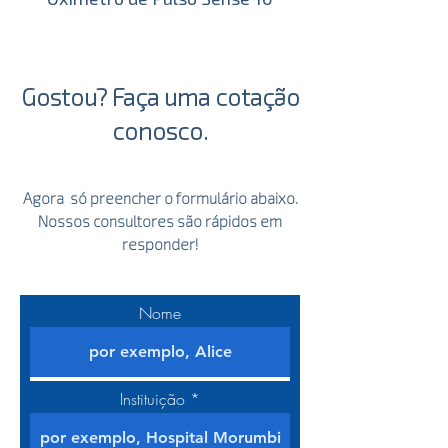
processador de imagens de alta
capacidade aliado a recursos que
possibilitam a melhoria de
Gostou? Faça uma cotação
imagem garantem uma alta
performance na realização de
conosco.
exames em tempo real.
Agora só preencher o formulário abaixo.
Nossos consultores são rápidos em
responder!
Nome
Instituição