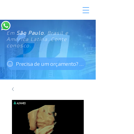
Em
São Paulo
, Brasil e
América Latina. Conte
conosco.
Precisa de um orçamento? Clique aqui!