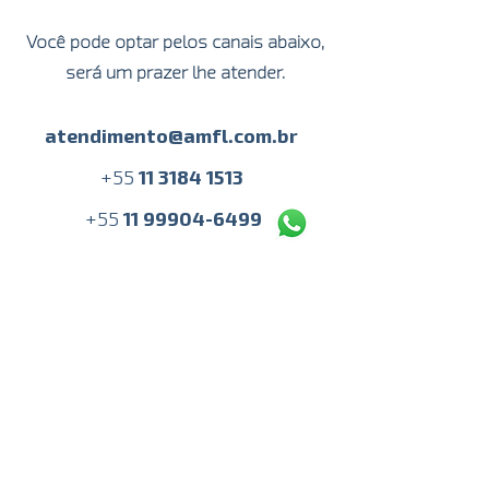
Você pode optar pelos canais abaixo,
será um prazer lhe atender.
atendimento@amfl.com.br
+
55
11 3184 1513
+55
11 99904-6499