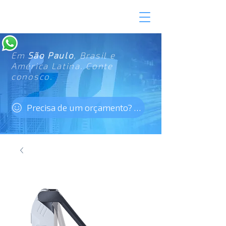
Em
São Paulo
, Brasil e
América Latina. Conte
conosco.
Precisa de um orçamento? Clique aqui!